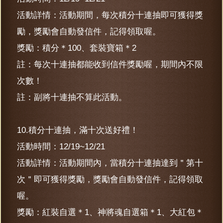
活動詳情：活動期間，每次積分十連抽即可獲得獎
勵，獎勵會自動發信件，記得領取喔。
獎勵：積分＊100、套裝寶箱＊2
註：每次十連抽都能收到信件獎勵喔，期間內不限
次數！
註：副將十連抽不算此活動。
10.積分十連抽，滿十次送好禮！
活動時間：12/19~12/21
活動詳情：活動期間內，當積分十連抽達到＂第十
次＂即可獲得獎勵，獎勵會自動發信件，記得領取
喔。
獎勵：紅裝自選＊1、神將魂自選箱＊1、大紅包＊