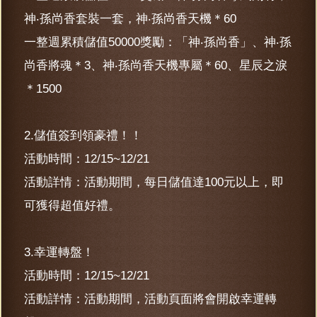
神‧孫尚香套裝一套，神‧孫尚香天機＊60
一整週累積儲值50000獎勵：「神‧孫尚香」、神‧孫
尚香將魂＊3、神‧孫尚香天機專屬＊60、星辰之淚
＊1500
2.儲值簽到領豪禮！！
活動時間：12/15~12/21
活動詳情：活動期間，每日儲值達100元以上，即
可獲得超值好禮。
3.幸運轉盤！
活動時間：12/15~12/21
活動詳情：活動期間，活動頁面將會開啟幸運轉