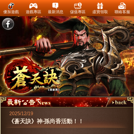
優加遊戲
遊戲專區
最新消息
儲值專區
虛寶領取
聯絡客服
2025/12/19
《蒼天訣》神‧孫尚香活動！！