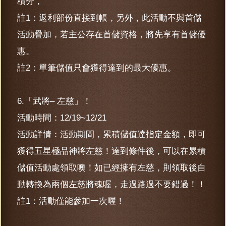
積分，
註1：返利部份直接到帳，另外，此活動不與首儲
活動疊加，若主公存在首儲資格，將先享有首儲優
惠。
註2：單筆儲值只會獲得達到的最大優惠。
6.「武將– 左慈」！
活動時間：12/19~12/21
活動詳情：活動期間，累積儲值達指定金額，即可
獲得五星極品神將左慈！達到條件後，可以在累積
儲值活動處領取噢！如已經擁有左慈，則領取後自
動轉換為兩個左慈將魂喔，走過路過不要錯過！！
註1：活動僅能參加一次喔！