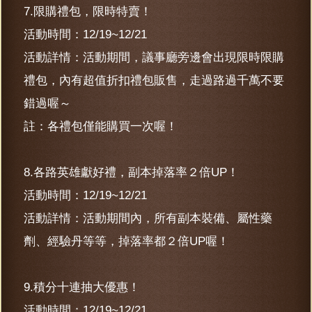
7.限購禮包，限時特賣！
活動時間：12/19~12/21
活動詳情：活動期間，議事廳旁邊會出現限時限購
禮包，內有超值折扣禮包販售，走過路過千萬不要
錯過喔～
註：各禮包僅能購買一次喔！
8.各路英雄獻好禮，副本掉落率２倍UP！
活動時間：12/19~12/21
活動詳情：活動期間內，所有副本裝備、屬性藥
劑、經驗丹等等，掉落率都２倍UP喔！
9.積分十連抽大優惠！
活動時間：12/19~12/21