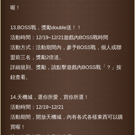
喔！
13.BOSS戰，獎勵double送！！
活動時間：12/19~12/21遊戲內BOSS戰時間
活動方式：活動期間內，參予BOSS戰，個人或聯
盟前三名，獎勵2倍送。
詳細規則、獎勵，請點擊遊戲內BOSS戰「？」按
鈕查看。
14.天機城，選你所愛，買你所選！
活動時間：12/19~12/21
活動期間，開放天機城，內有各式各樣東西可以購
買喔！