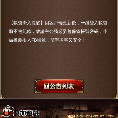
【帳號掛入提醒】因客戶端更新後，一鍵登入帳號
將不會紀錄，故請主公務必妥善保管帳號密碼，小
編推薦掛入FB帳號，簡單省事又安全！