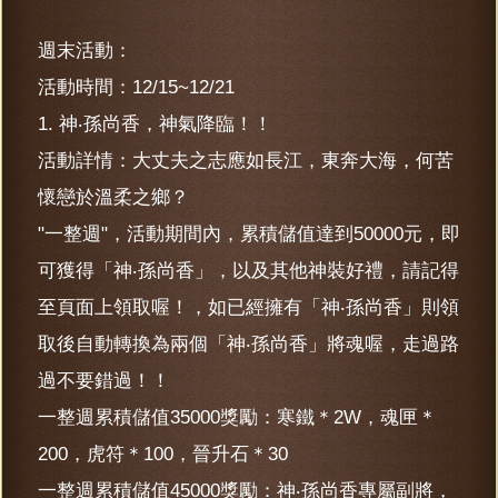
週末活動：
活動時間：12/15~12/21
1. 神‧孫尚香，神氣降臨！！
活動詳情：大丈夫之志應如長江，東奔大海，何苦
懷戀於溫柔之鄉？
"一整週"，活動期間內，累積儲值達到50000元，即
可獲得「神‧孫尚香」，以及其他神裝好禮，請記得
至頁面上領取喔！，如已經擁有「神‧孫尚香」則領
取後自動轉換為兩個「神‧孫尚香」將魂喔，走過路
過不要錯過！！
一整週累積儲值35000獎勵：寒鐵＊2W，魂匣＊
200，虎符＊100，晉升石＊30
一整週累積儲值45000獎勵：神‧孫尚香專屬副將，