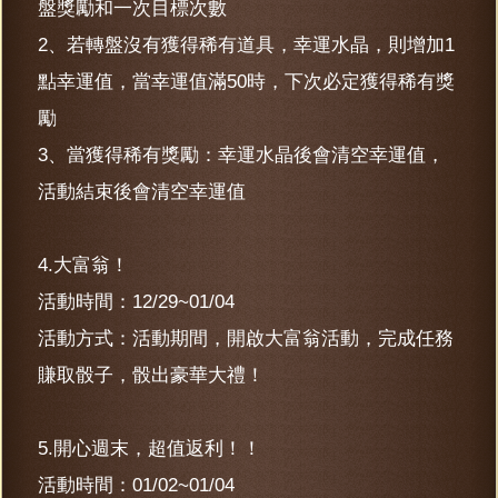
盤獎勵和一次目標次數
2、若轉盤沒有獲得稀有道具，幸運水晶，則增加1
點幸運值，當幸運值滿50時，下次必定獲得稀有獎
勵
3、當獲得稀有獎勵：幸運水晶後會清空幸運值，
活動結束後會清空幸運值
4.大富翁！
活動時間：12/29~01/04
活動方式：活動期間，開啟大富翁活動，完成任務
賺取骰子，骰出豪華大禮！
5.開心週末，超值返利！！
活動時間：01/02~01/04