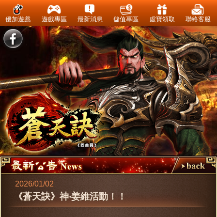
優加遊戲
遊戲專區
最新消息
儲值專區
虛寶領取
聯絡客服
2026/01/02
《蒼天訣》神‧姜維活動！！