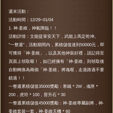
週末活動：
活動時間：12/29~01/04
1. 神‧姜維，神氣降臨！！
活動詳情：文能提筆安天下，武能上馬定乾坤。
"一整週"，活動期間內，累積儲值達到50000元，即
可獲得「神‧姜維」，以及其他神裝好禮，請記得至
頁面上領取喔！，如已經擁有「神‧姜維」則領取後
自動轉換為兩個「神‧姜維」將魂喔，走過路過不要
錯過！！
一整週累積儲值35000獎勵：寒鐵＊2W，魂匣＊
200，虎符＊100，晉升石＊30
一整週累積儲值45000獎勵：神‧姜維專屬副將，神‧
姜維套裝一套，神‧姜維天機＊60