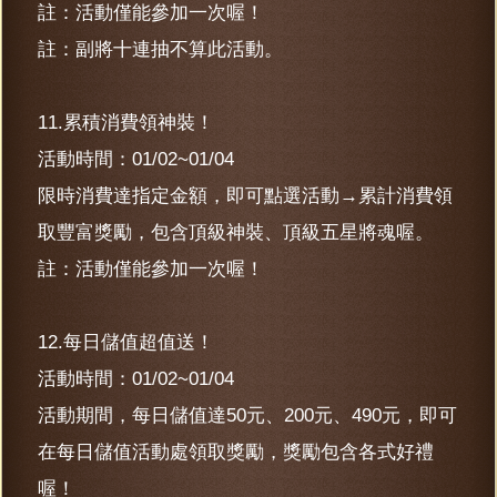
註：活動僅能參加一次喔！
註：副將十連抽不算此活動。
11.累積消費領神裝！
活動時間：01/02~01/04
限時消費達指定金額，即可點選活動→累計消費領
取豐富獎勵，包含頂級神裝、頂級五星將魂喔。
註：活動僅能參加一次喔！
12.每日儲值超值送！
活動時間：01/02~01/04
活動期間，每日儲值達50元、200元、490元，即可
在每日儲值活動處領取獎勵，獎勵包含各式好禮
喔！