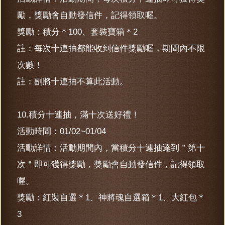
勵，獎勵會自動發信件，記得領取喔。
獎勵：積分＊100、套裝寶箱＊2
註：每次十連抽都能收到信件獎勵喔，期間內不限
次數！
註：副將十連抽不算此活動。
10.積分十連抽，滿十次送好禮！
活動時間：01/02~01/04
活動詳情：活動期間內，當積分十連抽達到＂第十
次＂即可獲得獎勵，獎勵會自動發信件，記得領取
喔。
獎勵：紅裝自選＊1、神將魂自選箱＊1、大紅包＊
3