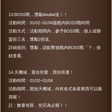
13.BOSS戰，獎勵double送！！
活動時間：01/02~01/04遊戲內BOSS戰時間
活動方式：活動期間內，參予BOSS戰，個人或聯
盟前三名，獎勵2倍送。
詳細規則、獎勵，請點擊遊戲內BOSS戰「？」按
鈕查看。
14.天機城，選你所愛，買你所選！
活動時間：01/02~01/04
活動期間，開放天機城，內有各式各樣東西可以購
買喔！
註：數量有限，兌完為止喔！！