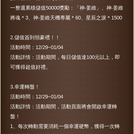
一整週累積儲值50000獎勵：「神‧姜維」、神‧姜維
將魂＊3、神‧姜維天機專屬＊60、星辰之淚＊1500
2.儲值簽到領豪禮！！
活動時間：12/29~01/04
活動詳情：活動期間，每日儲值達100元以上，即
可獲得超值好禮。
3.幸運轉盤！
活動時間：12/29~01/04
活動詳情：活動期間，活動頁面將會開啟幸運轉
盤！
1、每次轉動需要消耗一個幸運硬幣，獲得一次轉