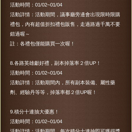
活動時間：01/02~01/04
活動詳情：活動期間，議事廳旁邊會出現限時限購
禮包，內有超值折扣禮包販售，走過路過千萬不要
錯過喔～
註：各禮包僅能購買一次喔！
8.各路英雄獻好禮，副本掉落率２倍UP！
活動時間：01/02~01/04
活動詳情：活動期間內，所有副本裝備、屬性藥
劑、經驗丹等等，掉落率都２倍UP喔！
9.積分十連抽大優惠！
活動時間：01/02~01/04
活動詳情：活動期間，每次積分十連抽即可獲得獎