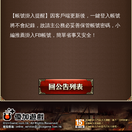
【帳號掛入提醒】因客戶端更新後，一鍵登入帳號
將不會紀錄，故請主公務必妥善保管帳號密碼，小
編推薦掛入FB帳號，簡單省事又安全！