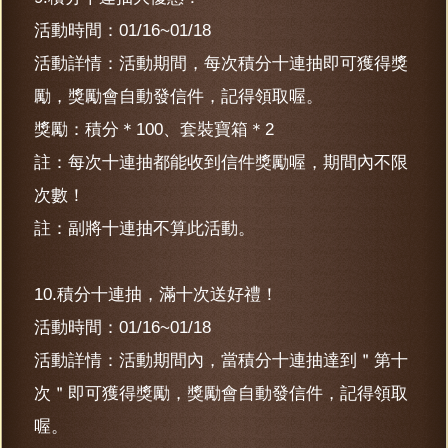
活動時間：01/16~01/18
活動詳情：活動期間，每次積分十連抽即可獲得獎
勵，獎勵會自動發信件，記得領取喔。
獎勵：積分＊100、套裝寶箱＊2
註：每次十連抽都能收到信件獎勵喔，期間內不限
次數！
註：副將十連抽不算此活動。
10.積分十連抽，滿十次送好禮！
活動時間：01/16~01/18
活動詳情：活動期間內，當積分十連抽達到＂第十
次＂即可獲得獎勵，獎勵會自動發信件，記得領取
喔。