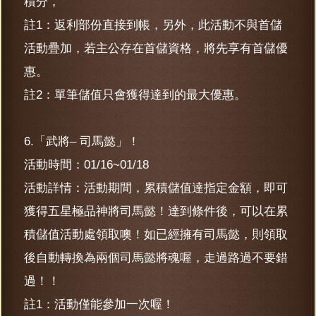
積分，
註1：返利部份直接到帳，另外，此活動不與首儲
活動疊加，若主公存在首儲資格，將先享有首儲優
惠。
註2：單筆儲值只會獲得達到的最大優惠。
6.「武將– 司馬懿」！
活動時間：01/16~01/18
活動詳情：活動期間，累積儲值達指定金額，即可
獲得五星極品神將司馬懿！達到條件後，可以在累
積儲值活動處領取噢！如已經擁有司馬懿，則領取
後自動轉換為兩個司馬懿將魂喔，走過路過不要錯
過！！
註1：活動僅能參加一次喔！