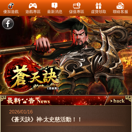
優加遊戲
遊戲專區
最新消息
儲值專區
虛寶領取
聯絡客服
2026/01/16
《蒼天訣》神‧太史慈活動！！