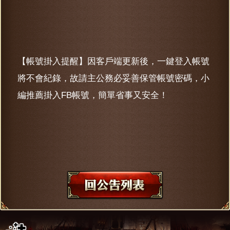
【帳號掛入提醒】因客戶端更新後，一鍵登入帳號
將不會紀錄，故請主公務必妥善保管帳號密碼，小
編推薦掛入FB帳號，簡單省事又安全！