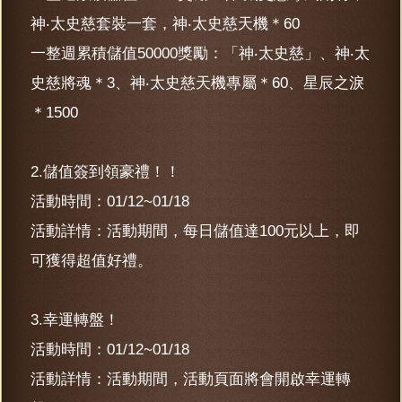
神‧太史慈套裝一套，神‧太史慈天機＊60
一整週累積儲值50000獎勵：「神‧太史慈」、神‧太
史慈將魂＊3、神‧太史慈天機專屬＊60、星辰之淚
＊1500
2.儲值簽到領豪禮！！
活動時間：01/12~01/18
活動詳情：活動期間，每日儲值達100元以上，即
可獲得超值好禮。
3.幸運轉盤！
活動時間：01/12~01/18
活動詳情：活動期間，活動頁面將會開啟幸運轉