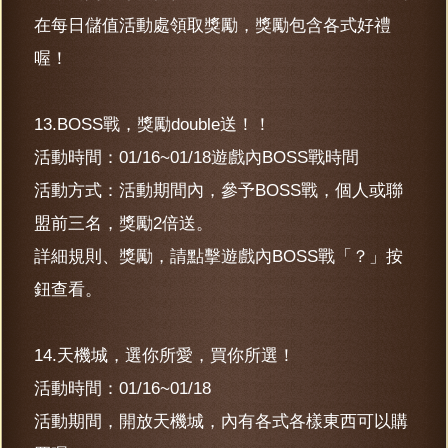
在每日儲值活動處領取獎勵，獎勵包含各式好禮
喔！
13.BOSS戰，獎勵double送！！
活動時間：01/16~01/18遊戲內BOSS戰時間
活動方式：活動期間內，參予BOSS戰，個人或聯
盟前三名，獎勵2倍送。
詳細規則、獎勵，請點擊遊戲內BOSS戰「？」按
鈕查看。
14.天機城，選你所愛，買你所選！
活動時間：01/16~01/18
活動期間，開放天機城，內有各式各樣東西可以購