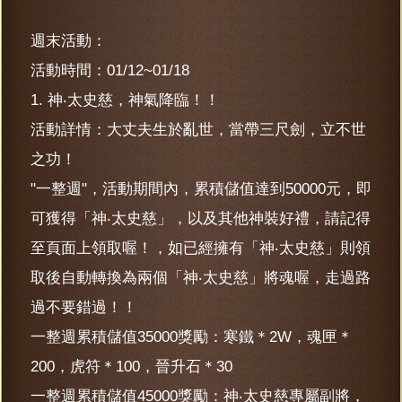
週末活動：
活動時間：01/12~01/18
1. 神‧太史慈，神氣降臨！！
活動詳情：大丈夫生於亂世，當帶三尺劍，立不世
之功！
"一整週"，活動期間內，累積儲值達到50000元，即
可獲得「神‧太史慈」，以及其他神裝好禮，請記得
至頁面上領取喔！，如已經擁有「神‧太史慈」則領
取後自動轉換為兩個「神‧太史慈」將魂喔，走過路
過不要錯過！！
一整週累積儲值35000獎勵：寒鐵＊2W，魂匣＊
200，虎符＊100，晉升石＊30
一整週累積儲值45000獎勵：神‧太史慈專屬副將，