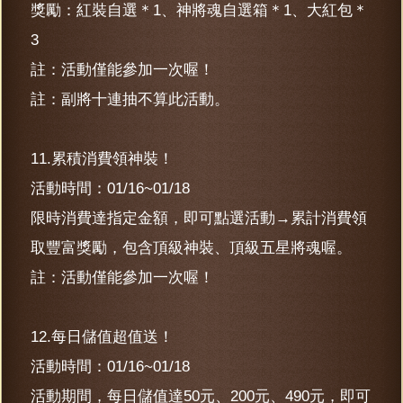
獎勵：紅裝自選＊1、神將魂自選箱＊1、大紅包＊
3
註：活動僅能參加一次喔！
註：副將十連抽不算此活動。
11.累積消費領神裝！
活動時間：01/16~01/18
限時消費達指定金額，即可點選活動→累計消費領
取豐富獎勵，包含頂級神裝、頂級五星將魂喔。
註：活動僅能參加一次喔！
12.每日儲值超值送！
活動時間：01/16~01/18
活動期間，每日儲值達50元、200元、490元，即可