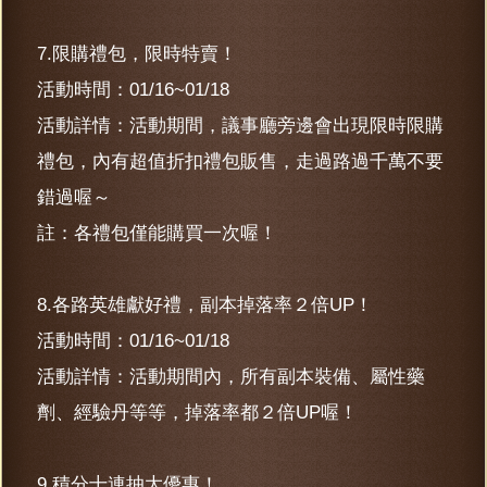
7.限購禮包，限時特賣！
活動時間：01/16~01/18
活動詳情：活動期間，議事廳旁邊會出現限時限購
禮包，內有超值折扣禮包販售，走過路過千萬不要
錯過喔～
註：各禮包僅能購買一次喔！
8.各路英雄獻好禮，副本掉落率２倍UP！
活動時間：01/16~01/18
活動詳情：活動期間內，所有副本裝備、屬性藥
劑、經驗丹等等，掉落率都２倍UP喔！
9.積分十連抽大優惠！