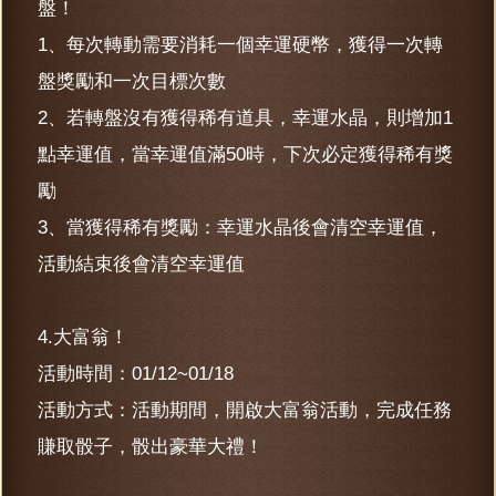
盤！
1、每次轉動需要消耗一個幸運硬幣，獲得一次轉
盤獎勵和一次目標次數
2、若轉盤沒有獲得稀有道具，幸運水晶，則增加1
點幸運值，當幸運值滿50時，下次必定獲得稀有獎
勵
3、當獲得稀有獎勵：幸運水晶後會清空幸運值，
活動結束後會清空幸運值
4.大富翁！
活動時間：01/12~01/18
活動方式：活動期間，開啟大富翁活動，完成任務
賺取骰子，骰出豪華大禮！