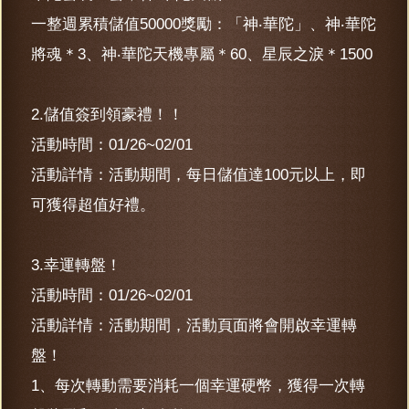
一整週累積儲值50000獎勵：「神‧華陀」、神‧華陀
將魂＊3、神‧華陀天機專屬＊60、星辰之淚＊1500
2.儲值簽到領豪禮！！
活動時間：01/26~02/01
活動詳情：活動期間，每日儲值達100元以上，即
可獲得超值好禮。
3.幸運轉盤！
活動時間：01/26~02/01
活動詳情：活動期間，活動頁面將會開啟幸運轉
盤！
1、每次轉動需要消耗一個幸運硬幣，獲得一次轉