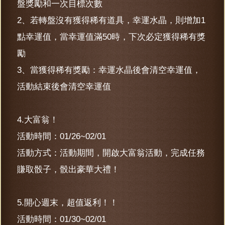
盤獎勵和一次目標次數
2、若轉盤沒有獲得稀有道具，幸運水晶，則增加1
點幸運值，當幸運值滿50時，下次必定獲得稀有獎
勵
3、當獲得稀有獎勵：幸運水晶後會清空幸運值，
活動結束後會清空幸運值
4.大富翁！
活動時間：01/26~02/01
活動方式：活動期間，開啟大富翁活動，完成任務
賺取骰子，骰出豪華大禮！
5.開心週末，超值返利！！
活動時間：01/30~02/01