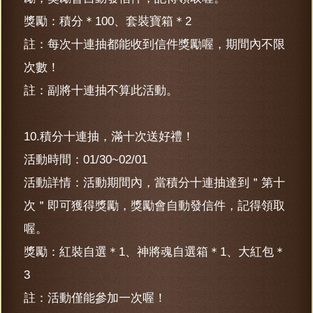
獎勵：積分＊100、套裝寶箱＊2
註：每次十連抽都能收到信件獎勵喔，期間內不限
次數！
註：副將十連抽不算此活動。
10.積分十連抽，滿十次送好禮！
活動時間：01/30~02/01
活動詳情：活動期間內，當積分十連抽達到＂第十
次＂即可獲得獎勵，獎勵會自動發信件，記得領取
喔。
獎勵：紅裝自選＊1、神將魂自選箱＊1、大紅包＊
3
註：活動僅能參加一次喔！