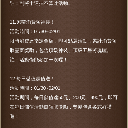
註：副將十連抽不算此活動。
11.累積消費領神裝！
活動時間：01/30~02/01
限時消費達指定金額，即可點選活動→累計消費領
取豐富獎勵，包含頂級神裝、頂級五星將魂喔。
註：活動僅能參加一次喔！
12.每日儲值超值送！
活動時間：01/30~02/01
活動期間，每日儲值達50元、200元、490元，即可
在每日儲值活動處領取獎勵，獎勵包含各式好禮
喔！