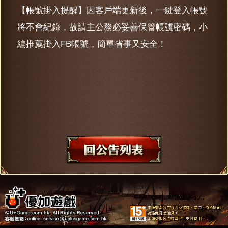
【帳號掛入提醒】因客戶端更新後，一鍵登入帳號
將不會紀錄，故請主公務必妥善保管帳號密碼，小
編推薦掛入FB帳號，簡單省事又安全！