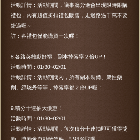
活動詳情：活動期間，議事廳旁邊會出現限時限購
禮包，內有超值折扣禮包販售，走過路過千萬不要
錯過喔～
註：各禮包僅能購買一次喔！
8.各路英雄獻好禮，副本掉落率２倍UP！
活動時間：01/30~02/01
活動詳情：活動期間內，所有副本裝備、屬性藥
劑、經驗丹等等，掉落率都２倍UP喔！
9.積分十連抽大優惠！
活動時間：01/30~02/01
活動詳情：活動期間，每次積分十連抽即可獲得獎
勵，獎勵會自動發信件，記得領取喔。