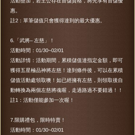
活動疊加，若主公存在首儲資格，將先享有首儲優
惠。
註2：單筆儲值只會獲得達到的最大優惠。
6.「武將– 左慈」！
活動時間：01/30~02/01
活動詳情：活動期間，累積儲值達指定金額，即可
獲得五星極品神將左慈！達到條件後，可以在累積
儲值活動處領取噢！如已經擁有左慈，則領取後自
動轉換為兩個左慈將魂喔，走過路過不要錯過！！
註1：活動僅能參加一次喔！
7.限購禮包，限時特賣！
活動時間：01/30~02/01