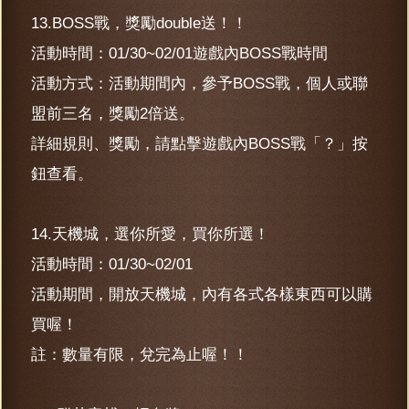
13.BOSS戰，獎勵double送！！
活動時間：01/30~02/01遊戲內BOSS戰時間
活動方式：活動期間內，參予BOSS戰，個人或聯
盟前三名，獎勵2倍送。
詳細規則、獎勵，請點擊遊戲內BOSS戰「？」按
鈕查看。
14.天機城，選你所愛，買你所選！
活動時間：01/30~02/01
活動期間，開放天機城，內有各式各樣東西可以購
買喔！
註：數量有限，兌完為止喔！！