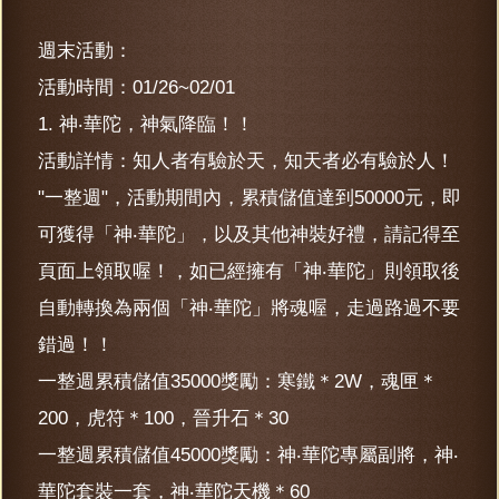
週末活動：
活動時間：01/26~02/01
1. 神‧華陀，神氣降臨！！
活動詳情：知人者有驗於天，知天者必有驗於人！
"一整週"，活動期間內，累積儲值達到50000元，即
可獲得「神‧華陀」，以及其他神裝好禮，請記得至
頁面上領取喔！，如已經擁有「神‧華陀」則領取後
自動轉換為兩個「神‧華陀」將魂喔，走過路過不要
錯過！！
一整週累積儲值35000獎勵：寒鐵＊2W，魂匣＊
200，虎符＊100，晉升石＊30
一整週累積儲值45000獎勵：神‧華陀專屬副將，神‧
華陀套裝一套，神‧華陀天機＊60