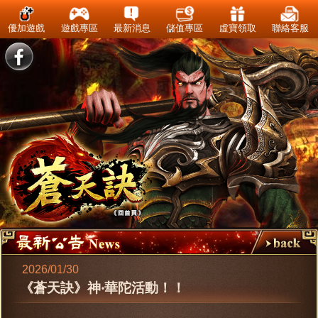
優加遊戲
遊戲專區
最新消息
儲值專區
虛寶領取
聯絡客服
2026/01/30
《蒼天訣》神‧華陀活動！！