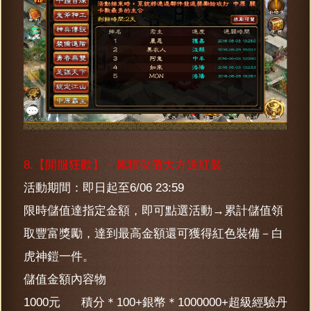
8.【開服狂歡】－累積儲值大方送紅裝
活動期間：即日起至6/06 23:59
限時儲值達指定金額，即可點選活動→累計儲值領
取豐富獎勵，達到最高金額還可獲得紅色裝備－白
虎神鎧一件。
儲值金額內容物
1000元 積分＊100+銀幣＊1000000+超級經驗丹