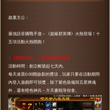
啟稟主公：
最強語音國戰手遊－《超級群英傳》火熱登場！十
五項活動火熱開跑！
1.【開服狂歡】－橙色神兵直接領
活動時間：創立帳號起七天內。
每天凌晨0:00開啟新的獎項，玩家只要在活動期間
內登入遊戲即可領獎，除了紫色裝備與五星將魂
外，還有橙色神兵－方天畫戟等你拿。