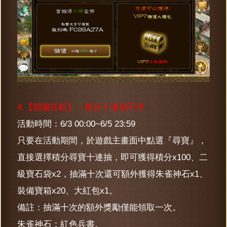
4.【開服狂歡】－積分十連抽不停
活動時間：6/3 00:00~6/5 23:59
只要在活動期間，於遊戲主畫面中點選『尋寶』，
直接選擇積分尋寶十連抽，即可獲得積分x100、二
級寶石袋x2，抽滿十次還可額外獲得朱雀神石x1、
裝備寶箱x20、大紅包x1。
備註：抽滿十次的額外獎勵僅能領取一次。
朱雀神石：紅色兵書。