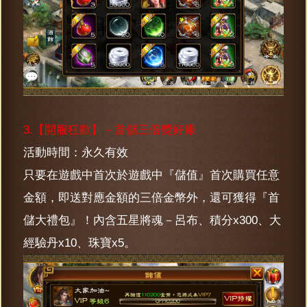
3.【開服狂歡】－首儲三倍獎好康
活動時間：永久有效
只要在遊戲中首次於遊戲中『儲值』首次購買任意
金額，即送對應金額的三倍金幣外，還可獲得『首
儲大禮包』！內含五星將魂－呂布、積分x300、大
經驗丹x10、珠寶x5。