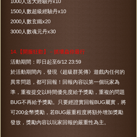
1000人送大經驗丹x10
1500人數超級經驗丹x10
2000人數玄鐵x20
3000人數魂元丹x30
14.【開服狂歡】－抓壞蟲你最行
活動期間：即日起至6/12 23:59
於活動期間內，發現《超級群英傳》遊戲內任何的
異常問題，都可回報！回報內容以第一個玩家為
準，重複提交以時間優先度給予獎勵，重複的問題
BUG不再給予獎勵。只要經證實回報BUG屬實，將
可200金幣獎勵，若BUG嚴重程度將額外增加獎勵
發放，獎勵內容以玩家回報的嚴重性為主。