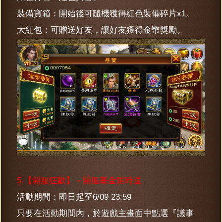
裝備寶箱：開始後可隨機獲得紅色裝備碎片x1。
大紅包：可贈送好友，讓好友獲得金幣獎勵。
5.【開服狂歡】－開服基金限時送
活動期間：即日起至6/09 23:59
只要在活動期間內，於遊戲主畫面中點選『議事