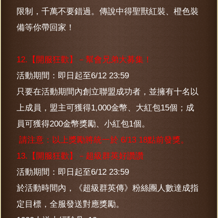
限制，千萬不要錯過。傳說中得聖獸紅裝、橙色裝
備等你帶回家！
12.【開服狂歡】－幫會兄弟大募集！
活動期間：即日起至6/12 23:59
只要在活動期間內創立聯盟成功者，並擁有十名以
上成員，盟主可獲得1,000金幣、大紅包15個；成
員可獲得200金幣獎勵、小紅包1個。
請注意：以上獎勵將統一於 6/13 18點前發獎。
13.【開服狂歡】－超級群英好讚讚
活動期間：即日起至6/12 23:59
於活動時間內，《超級群英傳》粉絲團人數達成指
定目標，全服發送對應獎勵。