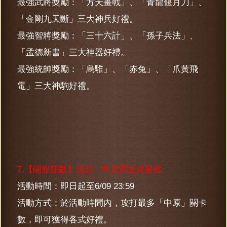
最強武將獎勵：「方天畫戟」、「青龍偃月刀」、
「金剛九天斷」三大神兵好禮。
最強智將獎勵：「三十六計」、「孫子兵法」、
「孟德新書」三大神器好禮。
最強統帥獎勵：「烏騅」、「赤兔」、「爪黃飛
電」三大神駒好禮。
7.【開服狂歡】活動－中原霸主就是你
活動時間：即日起至6/09 23:59
活動方式：於活動時間內，攻打最多「中原」關卡
數，即可獲得各式好禮。