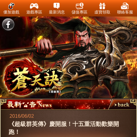
優加遊戲
遊戲專區
最新消息
儲值專區
虛寶領取
聯絡客服
2016/06/02
《超級群英傳》慶開服！十五重活動歡樂開
跑！