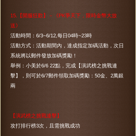
15.【開服狂歡】－《PK爭天下，限時金幣大放
送》
活動時間：6/3~6/12,每日04時~23時
活動方式：活動期間內，達成指定加碼活動，次日
系統將以郵件發放加碼獎勵！
舉例：小美於6/6 22點，完成【演武榜之挑戰連
擊】，則可於6/7郵件領取加碼獎勵：50金、2萬銀
兩
【演武榜之挑戰連擊】
攻打排行榜3次，且需挑戰成功