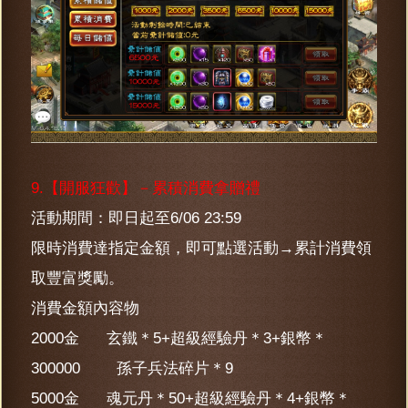
9.【開服狂歡】－累積消費拿贈禮
活動期間：即日起至6/06 23:59
限時消費達指定金額，即可點選活動→累計消費領
取豐富獎勵。
消費金額內容物
2000金 玄鐵＊5+超級經驗丹＊3+銀幣＊
300000 孫子兵法碎片＊9
5000金 魂元丹＊50+超級經驗丹＊4+銀幣＊