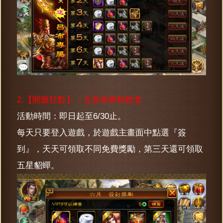
2.【開服狂歡】－五星神將輕鬆拿
活動時間：即日起至6/30止。
每天只要登入遊戲，於遊戲主畫面中點選『簽
到』，天天可領取不同免費獎勵，第三天還可領取
五星貂蟬。