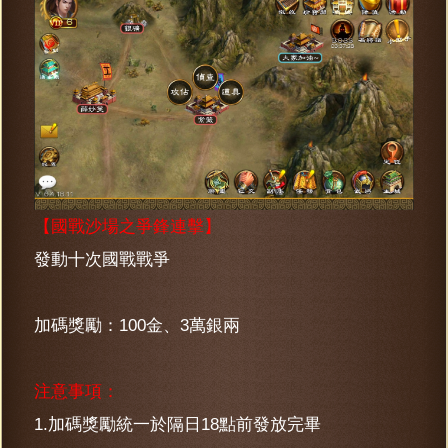
【國戰沙場之爭鋒連擊】
發動十次國戰戰爭
加碼獎勵：100金、3萬銀兩
注意事項：
1.加碼獎勵統一於隔日18點前發放完畢