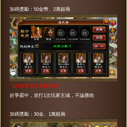
加碼獎勵：50金幣、2萬銀兩
【群雄逐鹿之奇襲連擊】
於爭霸中，攻打1次玩家主城，不論勝敗
加碼獎勵：30金、1萬銀兩