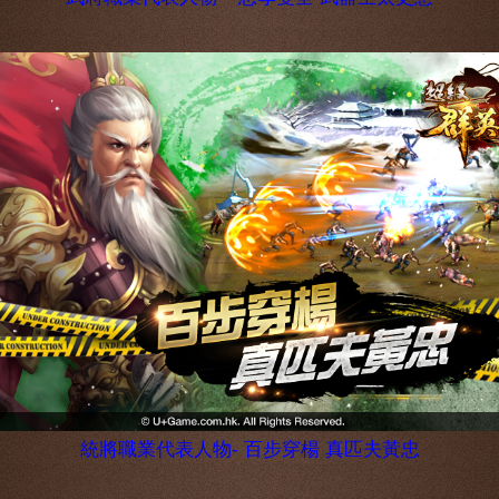
統將職業代表人物- 百步穿楊 真匹夫黃忠