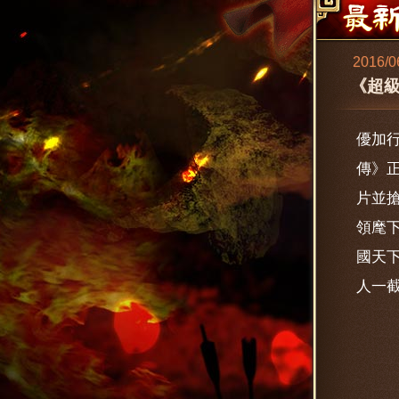
2016/0
《超
優加行
傳》正
片並
領麾
國天
人一