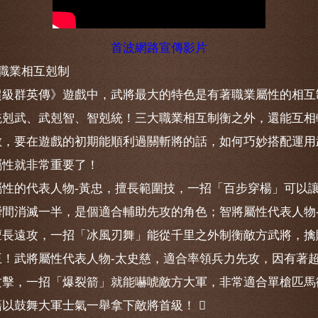
首波網路宣傳影片
大職業相互剋制
超級群英傳》遊戲中，武將最大的特色是有著職業屬性的相互
統剋武、武剋智、智剋統！三大職業相互制衡之外，還能互相
敵，要在遊戲的初期能順利過關斬將的話，如何巧妙搭配運用
屬性就非常重要了！
屬性的代表人物-黃忠，擅長範圍技，一招「百步穿楊」可以
瞬間消滅一半，是個適合輔助先攻的角色；智將屬性代表人物
擅長遠攻，一招「冰風刃舞」能從千里之外制衡敵方武將，擒
王！武將屬性代表人物-太史慈，適合率領兵力先攻，因有著
攻擊，一招「爆裂箭」就能嚇唬敵方大軍，非常適合單槍匹馬
藉以鼓舞大軍士氣一舉拿下敵將首級！ 