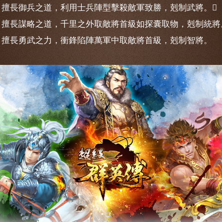
：擅長御兵之道，利用士兵陣型擊殺敵軍致勝，剋制武將。
：擅長謀略之道，千里之外取敵將首級如探囊取物，剋制統將
：擅長勇武之力，衝鋒陷陣萬軍中取敵將首級，剋制智將。