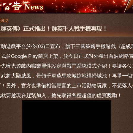
6/02
級群英傳》正式推出！群英千人戰手機再現！
動遊戲平台於今(03)日宣布，旗下三國策略手機遊戲《超級
式於Google Play商店上架，於今日正式對外釋出首波網路
搶先曝光遊戲內職業屬性設定與戰鬥系統模式介紹！要讓各位
下武將大顯威風，帶領千軍萬馬攻城掠地橫掃城池！再爭一個
下！另外，官方也準備相當豐富的上市活動給玩家，不想落人
截就要趁現在趕緊加入，搶先取得各種超值的虛寶獎勵！