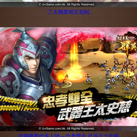
「三大職業相互剋制」
武將職業代表人物 – 忠孝雙全 武器王太史慈