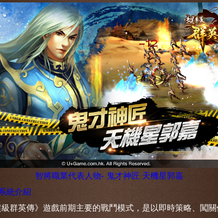
智將職業代表人物- 鬼才神匠 天機星郭嘉
系統介紹
超級群英傳》遊戲前期主要的戰鬥模式，是以即時策略、闖關