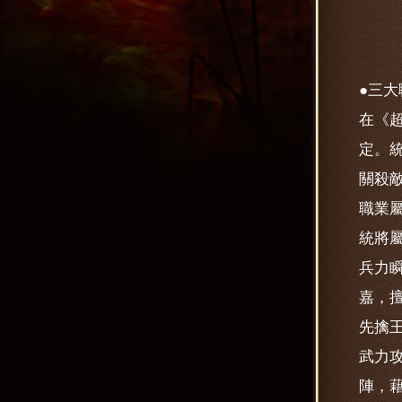
●三
在《
定。
關殺
職業
統將
兵力
嘉，
先擒
武力
陣，