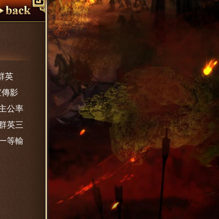
群英
宣傳影
主公率
群英三
一等輸