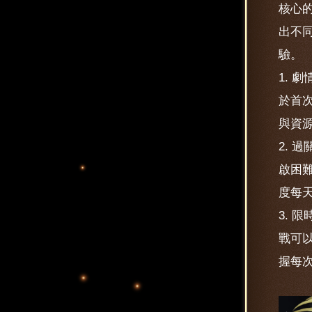
核心
出不
驗。
1.
於首
與資
2. 
啟困
度每
3.
戰可
握每