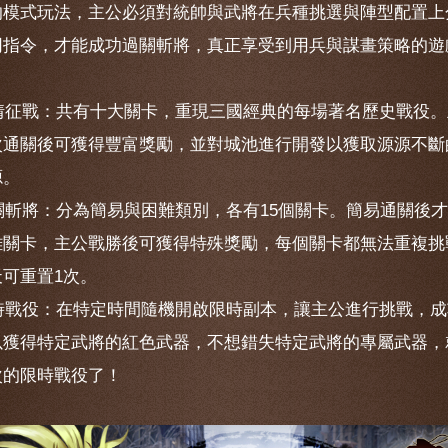
的模式玩法，主公必須對統帥與武將在兵種挑選與陣型配置上
同指令，才能成功過關斬將，真正享受到用兵與謀畫策略的遊
 劇情征戰：共有十大關卡，重現三國經典的每場著名歷史戰役
次通關後可獲得豐富獎勵，並對城池進行開發以獲取源源不斷
源。
過關斬將：分為簡易與困難類別，各有15個關卡。簡易通關後
難關卡，主公戰勝後可獲得特殊獎勵，每個關卡都無法重複挑
天可重置1次。
 限時戰役：在特定時間隨機開啟限時副本，讓主公進行挑戰，
以獲得特定武將的紅色武器，不想錯失特定武將的專屬武器，
次的限時戰役了！