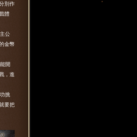
分別作
戲體
。主公
的金幣
才能開
戰，進
成功挑
就要把