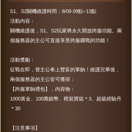
S1、S2關機維護時間：8/09 09點~13點
活動內容：
關機維護後，S1、S2玩家將永久開放跨服功能。兩
個服務器的主公可直接享受跨服國戰的功能！
活動獎勵：
征戰在即，替主公奉上豐富的軍餉！維護完畢後，
兩個服務器的主公皆可獲得：
【跨服軍餉禮包】，內容物：
1000黃金、100萬銀幣、橙裝寶箱＊3、超級經驗丹
＊30
【注意事項】