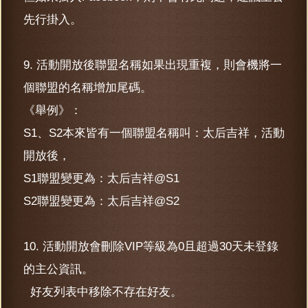
先行掛入。
9. 活動開放後聯盟名稱如果出現重複，則會機將一
個聯盟的名稱增加尾碼。
《舉例》：
S1、S2本來皆有一個聯盟名稱叫：太后吉祥，活動
開放後，
S1聯盟變更為：太后吉祥@S1
S2聯盟變更為：太后吉祥@S2
10. 活動開放會刪除VIP等級為0且超過30天未登錄
的主公資訊。
好友列表中移除不存在好友。