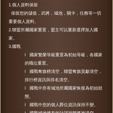
1.個人資料保留
保留您的儲值，武將，城池，關卡，任務等一切
重要個人資料。
2.聯盟所屬國家重置，盟主可以重新選擇加入國
家。
3.國戰
l 國家繁榮等級重置為初始等級，各國家
的職位重置。
l 國戰奪旗榜清空，聯盟奪旗貢獻清空，
排行榜資訊與排名清空。
l 國戰中所有城池所屬國家恢復為初始狀
態。
l 國戰中您的個人爵位資訊保持不變。