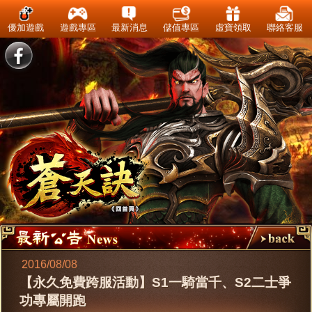
優加遊戲
遊戲專區
最新消息
儲值專區
虛寶領取
聯絡客服
2016/08/08
【永久免費跨服活動】S1一騎當千、S2二士爭
功專屬開跑