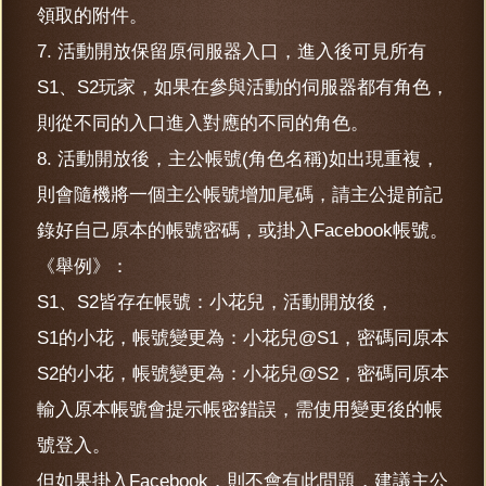
領取的附件。
7. 活動開放保留原伺服器入口，進入後可見所有
S1、S2玩家，如果在參與活動的伺服器都有角色，
則從不同的入口進入對應的不同的角色。
8. 活動開放後，主公帳號(角色名稱)如出現重複，
則會隨機將一個主公帳號增加尾碼，請主公提前記
錄好自己原本的帳號密碼，或掛入Facebook帳號。
《舉例》：
S1、S2皆存在帳號：小花兒，活動開放後，
S1的小花，帳號變更為：小花兒@S1，密碼同原本
S2的小花，帳號變更為：小花兒@S2，密碼同原本
輸入原本帳號會提示帳密錯誤，需使用變更後的帳
號登入。
但如果掛入Facebook，則不會有此問題，建議主公