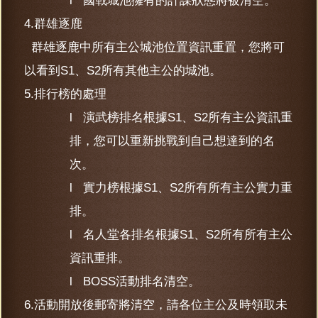
l 國戰城池擁有的計謀狀態將被清空。
4.群雄逐鹿
群雄逐鹿中所有主公城池位置資訊重置，您將可
以看到S1、S2所有其他主公的城池。
5.排行榜的處理
l 演武榜排名根據S1、S2所有主公資訊重
排，您可以重新挑戰到自己想達到的名
次。
l 實力榜根據S1、S2所有所有主公實力重
排。
l 名人堂各排名根據S1、S2所有所有主公
資訊重排。
l BOSS活動排名清空。
6.活動開放後郵寄將清空，請各位主公及時領取未